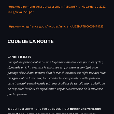
https://equipementsdelaroute.cerema.fr/IMG/pdf/iisr_6epartie_vc_2022
0613_cle2a3ec5.pdf
https://www.legifrance.gouv.fr/codes/article_lc/LEGIARTI000039478725
CODE DE LA ROUTE
L’Article R412-30
Lorsqu’une piste cyclable ou une trajectoire matérialisée pour les cycles,
signalisée en [..] traversant la chaussée est parallèle et contiguë à un
passage réservé aux piétons dont le franchissement est réglé par des feux
de signalisation lumineux, tout conducteur empruntant cette piste ou
cette trajectoire matérialisée est tenu, à défaut de signalisation spécifique,
de respecter les feux de signalisation réglant la traversée de la chaussée
par les piétons.
Et pour reprendre notre feu du début, il faut
mener une véritable
enquête
pour savoir si, même en l’absence de feu, les cyclistes