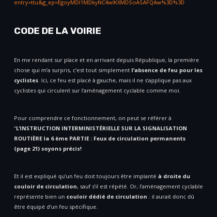
entry=ttu&g_ep=EgoyMDI1MDkyNC4wIKXMDSoASAFQAw%3D%3D
CODE DE LA VOIRIE
En me rendant sur place et en arrivant depuis République, la première
chose qui m’a surpris, c’est tout simplement
l’absence de feu pour les
cyclistes
. Ici, ce feu est placé à gauche, mais il ne s’applique pas aux
cyclistes qui circulent sur l’aménagement cyclable comme moi.
Pour comprendre ce fonctionnement, on peut se référer à
“
L’INSTRUCTION INTERMINISTÉRIELLE SUR LA SIGNALISATION
ROUTIÈRE la 6 ème PARTIE : Feux de circulation permanents
(page 21) soyons précis!
Et il est expliqué qu’un feu doit toujours être implanté
à droite du
couloir de circulation
, sauf s’il est répété. Or, l’aménagement cyclable
représente bien un
couloir dédié de circulation
: il aurait donc dû
être équipé d’un feu spécifique.