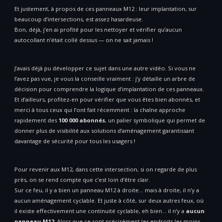
Et justement, à propos de ces panneaux M12 : leur implantation, sur
beaucoup d’intersections, est assez hasardeuse.
Bon, déjà, j’en ai profité pour les nettoyer et vérifier qu’aucun
autocollant n’était collé dessus — on ne sait jamais !
J’avais déjà pu développer ce sujet dans une autre vidéo. Si vous ne
l’avez pas vue, je vous la conseille vraiment : j’y détaille un arbre de
décision pour comprendre la logique d’implantation de ces panneaux.
Et d’ailleurs, profitez-en pour vérifier que vous êtes bien abonnés, et
merci à tous ceux qui l’ont fait récemment : la chaîne approche
rapidement des
100 000 abonnés
, un palier symbolique qui permet de
donner plus de visibilité aux solutions d’aménagement garantissant
davantage de sécurité pour tous les usagers !
Pour revenir aux M12, dans cette intersection, si on regarde de plus
près, on se rend compte que c’est loin d’être clair.
Sur ce feu, il y a bien un panneau M12 à droite… mais à droite, il n’y a
aucun aménagement cyclable. Et juste à côté, sur deux autres feux, où
il existe effectivement une continuité cyclable, eh bien… il n’y a
aucun
panneau M12
. Alors que ce sont précisément les endroits les moins