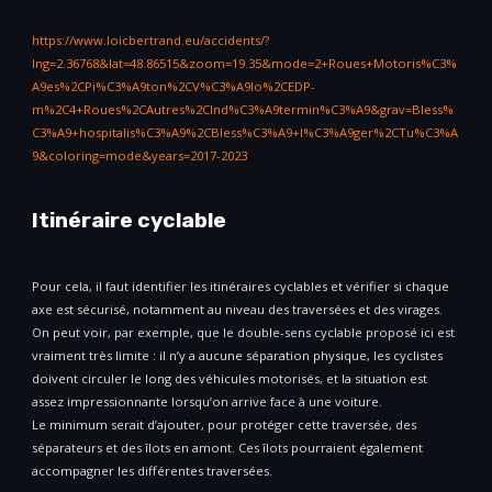
https://www.loicbertrand.eu/accidents/?
lng=2.36768&lat=48.86515&zoom=19.35&mode=2+Roues+Motoris%C3%
A9es%2CPi%C3%A9ton%2CV%C3%A9lo%2CEDP-
m%2C4+Roues%2CAutres%2CInd%C3%A9termin%C3%A9&grav=Bless%
C3%A9+hospitalis%C3%A9%2CBless%C3%A9+l%C3%A9ger%2CTu%C3%A
9&coloring=mode&years=2017-2023
Itinéraire cyclable
Pour cela, il faut identifier les itinéraires cyclables et vérifier si chaque
axe est sécurisé, notamment au niveau des traversées et des virages.
On peut voir, par exemple, que le double-sens cyclable proposé ici est
vraiment très limite : il n’y a aucune séparation physique, les cyclistes
doivent circuler le long des véhicules motorisés, et la situation est
assez impressionnante lorsqu’on arrive face à une voiture.
Le minimum serait d’ajouter, pour protéger cette traversée, des
séparateurs et des îlots en amont. Ces îlots pourraient également
accompagner les différentes traversées.