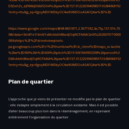
D5DxhZv_eJfXMkJD66X5SVA%26yaw%3D157.0122203940985!7i16384!8i8192
?entry=ttu&g_ep=EgoyMDI1MDkyOC4wIKXMDSoASAFQAw%3D%3D
https://www.google.com/maps/@48.8651871,2.3677182,3a,75y,157.01h,70.
08t/data=!3m8!1e1!3m6!1s6Kvbbth8lIwdJOqWCFIkNA!2e0!5s20200701T0000
00!6shttps:%2F%2Fstreetviewpixels-
pa.googleapis.com%2Fv1%2Fthumbnail%3Fcb_client%3Dmaps_sv.tactile
%26w%3D900%26h%3D600%26pitch%3D19.9247669903298%26panoid%3
D6Kvbbth8lIwdJOqWCFIkNA%26yaw%3D157.0122203940985!7i16384!8i8192
?entry=ttu&g_ep=EgoyMDI1MDkyOC4wIKXMDSoASAFQAw%3D%3D
Plan de quartier
L’approche que je viens de présenter ne modifie pas le plan de quartier
: elle s’adapte simplement à la circulation existante. Mais il est possible
d’aller beaucoup plus loin dans le réaménagement, en repensant
entièrement l’organisation du quartier.