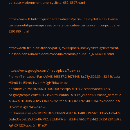
percute-violemment-une-cycliste_63218397.html
https://www.tf1info.fr/justice-faits-divers/paris-une-cycliste-de-30-ans-
dans-un-etat-grave-apres-avoir-ete-percutee-par-un-camion-poubelle-
2396980.html
https://actu.fr/ile-de-france/paris_75056/paris-une-cycliste-grievement-
blessee-dans-un-accident-avec-un-camion-poubelle_63204850.html
https://www.google.com/maps/place/Rue+Jean-
Pierre+Timbaud,+Paris/@48.865137,2.3678548,3a,75y,329.39h,82.18t/data
=!3m8!1e1!3m6!1svdmM2gH7bkwo4ov-
nn3kmw!2e0!5s20240601T000000!6shttps:%2F%2Fstreetviewpixels-
pa.googleapis.com%2Fv1%2Fthumbnail%3Fcb_client%3Dmaps_sv.tactile
%26w%3D900%26h%3D600%26pitch%3D7.823692340903648%26panoid%
3DvdmM2gH7bkwo4ov-
nn3kmw%26yaw%3D329.3879739289542!7i16384!8i8192!4m6!3m5!1s0x47e
66de35e5eb25d:0x40a792b233df4f6!8m2!3d48.8666712!4d2.3735192!16s%2
Fg%2F1227csxs!5m1!1e3?