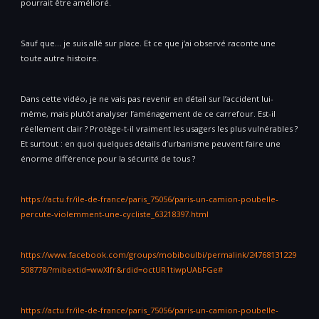
pourrait être amélioré.
Sauf que… je suis allé sur place. Et ce que j’ai observé raconte une
toute autre histoire.
Dans cette vidéo, je ne vais pas revenir en détail sur l’accident lui-
même, mais plutôt analyser l’aménagement de ce carrefour. Est-il
réellement clair ? Protège-t-il vraiment les usagers les plus vulnérables ?
Et surtout : en quoi quelques détails d’urbanisme peuvent faire une
énorme différence pour la sécurité de tous ?
https://actu.fr/ile-de-france/paris_75056/paris-un-camion-poubelle-
percute-violemment-une-cycliste_63218397.html
https://www.facebook.com/groups/mobiboulbi/permalink/24768131229
508778/?mibextid=wwXIfr&rdid=octUR1tiwpUAbFGe#
https://actu.fr/ile-de-france/paris_75056/paris-un-camion-poubelle-