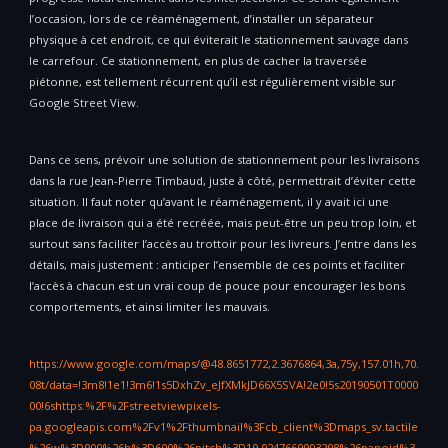
l’occasion, lors de ce réaménagement, d’installer un séparateur
physique à cet endroit, ce qui éviterait le stationnement sauvage dans
le carrefour. Ce stationnement, en plus de cacher la traversée
piétonne, est tellement récurrent qu’il est régulièrement visible sur
Google Street View.
Dans ce sens, prévoir une solution de stationnement pour les livraisons
dans la rue Jean-Pierre Timbaud, juste à côté, permettrait d’éviter cette
situation. Il faut noter qu’avant le réaménagement, il y avait ici une
place de livraison qui a été recréée, mais peut-être un peu trop loin, et
surtout sans faciliter l’accès au trottoir pour les livreurs. J’entre dans les
détails, mais justement : anticiper l’ensemble de ces points et faciliter
l’accès à chacun est un vrai coup de pouce pour encourager les bons
comportements, et ainsi limiter les mauvais.
https://www.google.com/maps/@48.8651772,2.3676864,3a,75y,157.01h,70.
08t/data=!3m8!1e1!3m6!1s5DxhZv_eJfXMkJD66X5SVA!2e0!5s20190501T0000
00!6shttps:%2F%2Fstreetviewpixels-
pa.googleapis.com%2Fv1%2Fthumbnail%3Fcb_client%3Dmaps_sv.tactile
%26w%3D900%26h%3D600%26pitch%3D19.9247669903298%26panoid%3