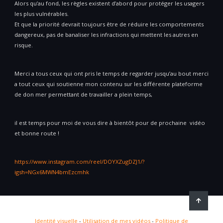
Alors qu’au fond, les règles existent d’abord pour protéger les usagers
les plus vulnérables.
Et que la priorité devrait toujours être de réduire les comportements
dangereux, pas de banaliser les infractions qui mettent les autres en
risque.
Merci a tous ceux qui ont pris le temps de regarder jusqu’au bout merci
a tout ceux qui soutienne mon contenu sur les différente plateforme
de don mer permettant de travailler a plein temps,
il est temps pour moi de vous dire à bientôt pour de prochaine vidéo
et bonne route !
https://www.instagram.com/reel/DOYXZugDZJ1/?
igsh=NGx6MWN4bmEzcmhk
Identité visuelle
-
Utilisation de mes vidéos
-
Politique de