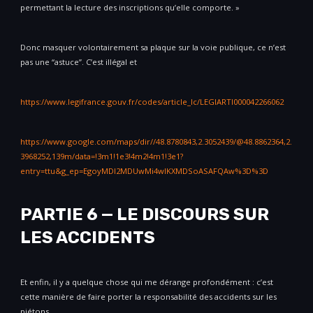
permettant la lecture des inscriptions qu’elle comporte. »
Donc masquer volontairement sa plaque sur la voie publique, ce n’est
pas une “astuce”. C’est illégal et
https://www.legifrance.gouv.fr/codes/article_lc/LEGIARTI000042266062
https://www.google.com/maps/dir//48.8780843,2.3052439/@48.8862364,2.
3968252,139m/data=!3m1!1e3!4m2!4m1!3e1?
entry=ttu&g_ep=EgoyMDI2MDUwMi4wIKXMDSoASAFQAw%3D%3D
PARTIE 6 — LE DISCOURS SUR
LES ACCIDENTS
Et enfin, il y a quelque chose qui me dérange profondément : c’est
cette manière de faire porter la responsabilité des accidents sur les
piétons.