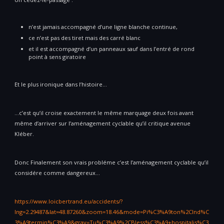
n’est jamais accompagné d’une ligne blanche continue,
ce n’est pas des tiret mais des carré blanc
et il est accompagné d’un panneaux sauf dans l’entré de rond
point à sens giratoire
Et le plus ironique dans l’histoire…
…c’est qu’il croise exactement le même marquage deux fois avant
même d’arriver sur l’aménagement cyclable qu’il critique avenue
Kléber.
Donc Finalement son vrais probléme c’est l’aménagement cyclable qu’il
considére comme dangereux…
https://www.loicbertrand.eu/accidents/?
lng=2.29487&lat=48.87260&zoom=18.46&mode=Pi%C3%A9ton%2CInd%C
3%A9termin%C3%A9&grav=Tu%C3%A9%2CBless%C3%A9+hospitalis%C3