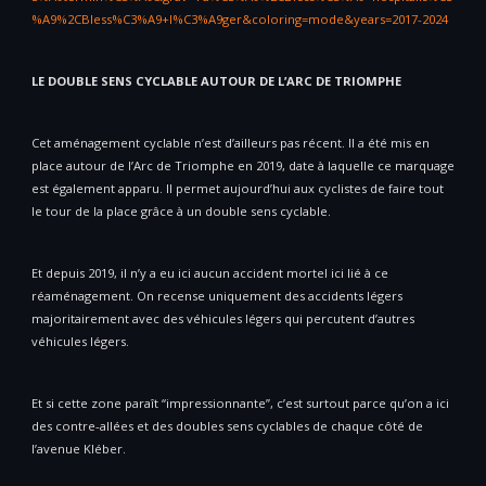
%A9%2CBless%C3%A9+l%C3%A9ger&coloring=mode&years=2017-2024
LE DOUBLE SENS CYCLABLE AUTOUR DE L’ARC DE TRIOMPHE
Cet aménagement cyclable n’est d’ailleurs pas récent. Il a été mis en
place autour de l’Arc de Triomphe en 2019, date à laquelle ce marquage
est également apparu. Il permet aujourd’hui aux cyclistes de faire tout
le tour de la place grâce à un double sens cyclable.
Et depuis 2019, il n’y a eu ici aucun accident mortel ici lié à ce
réaménagement. On recense uniquement des accidents légers
majoritairement avec des véhicules légers qui percutent d’autres
véhicules légers.
Et si cette zone paraît “impressionnante”, c’est surtout parce qu’on a ici
des contre-allées et des doubles sens cyclables de chaque côté de
l’avenue Kléber.