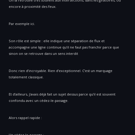
On la retrouve très souvent aux intersections, dans les giratoires, ou
encore à proximité des feux.
Par exemple ici.
Son rôle est simple : elle indique une séparation de flux et
accompagne une ligne continue qu’il ne faut pas franchir parce que
sinon on se retrouve dans un sens interdit
Donc rien d’incroyable. Rien d’exceptionnel. C’est un marquage
totalement classique.
Et d’ailleurs, j’avais déjà fait un sujet dessus parce qu’il est souvent
confondu avec un cédez-le-passage.
Alors rappel rapide :
Un cédez-le-passage :