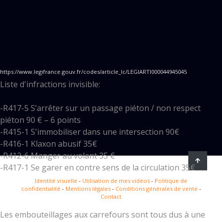
https://www.legifrance.gouv.fr/codes/article_lc/LEGIARTI000044945045
Liste d'infractions invisible:
-R417-5 S’arrêter sur un passage piéton / non respect
piéton 90 € – 6 points
-R415-1 S'immobiliser dans une intersection 90€
-R416-1 Klaxon abusif 35€
-R412-6 Manger au volant 35 €
-R417-1 Se garer en contre sens de la circulation 35€
Identité visuelle
-
Utilisation de mes vidéos
-
Politique de
confidentialité
-
Mentions légales
-
Conditions générales de vente
-
— Altis ▷ (@AlTi5)
October 17, 2022
Contact
Les embouteillages aux carrefours sont tous dus à une