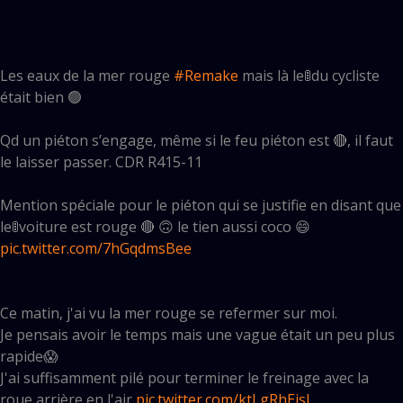
Les eaux de la mer rouge
#Remake
mais là le🚦du cycliste
était bien 🟢
Qd un piéton s’engage, même si le feu piéton est 🔴, il faut
le laisser passer. CDR R415-11
Mention spéciale pour le piéton qui se justifie en disant que
le🚦voiture est rouge 🔴 🙃 le tien aussi coco 😄
pic.twitter.com/7hGqdmsBee
— Mobi BoulBi MDB 🚲 (@MDB_BB)
January 15, 2023
Ce matin, j'ai vu la mer rouge se refermer sur moi.
Je pensais avoir le temps mais une vague était un peu plus
rapide😱
J'ai suffisamment pilé pour terminer le freinage avec la
roue arrière en l'air
pic.twitter.com/ktLgRhEjsl