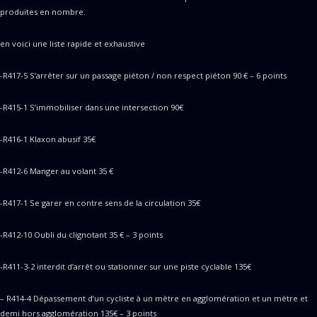
produites en nombre.
en voici une liste rapide et exhaustive
-R417-5 S’arrêter sur un passage piéton / non respect piéton 90 € – 6 points
-R415-1 S’immobiliser dans une intersection 90€
-R416-1 Klaxon abusif 35€
-R412-6 Manger au volant 35 €
-R417-1 Se garer en contre sens de la circulation 35€
-R412-10 Oubli du clignotant 35 € – 3 points
-R411-3-2 interdit d’arrêt ou stationner sur une piste cyclable 135€
– R414-4 Dépassement d’un cycliste à un mètre en agglomération et un mètre et
demi hors agglomération 135€ – 3 points