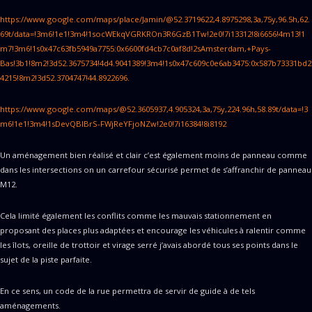
https://www.google.com/maps/place/Jamin/@52.3719622,4.8975298,3a,75y,96.5h,62.
69t/data=!3m6!1e1!3m4!1socWEkqVGRKROn3R6GzB1Tw!2e0!7i13312!8i6656!4m13!1
m7!3m6!1s0x47c63fb5949a7755:0x6600fd4cb7c0af8d!2sAmsterdam,+Pays-
Bas!3b1!8m2!3d52.3675734!4d4.9041389!3m4!1s0x47c609c0e6ab3475:0x587b73331bd2
4215!8m2!3d52.3704747!44.8922696.
https://www.google.com/maps/@52.3605937,4.905324,3a,75y,224.96h,58.89t/data=!3
m6!1e1!3m4!1sDevQBIBrS-FWjReYFjoNZw!2e0!7i16384!8i8192
Un aménagement bien réalisé et clair c’est également moins de panneau comme
dans les intersections on un carrefour sécurisé permet de s’affranchir de panneau
M12.
Cela limité également les conflits comme les mauvais stationnement en
proposant des places plus adaptées et encourage les véhicules à ralentir comme
les îlots, oreille de trottoir et virage serré j’avais abordé tous ses points dans le
sujet de la piste parfaite.
En ce sens, un code de la rue permettra de servir de guide à de tels
aménagements.