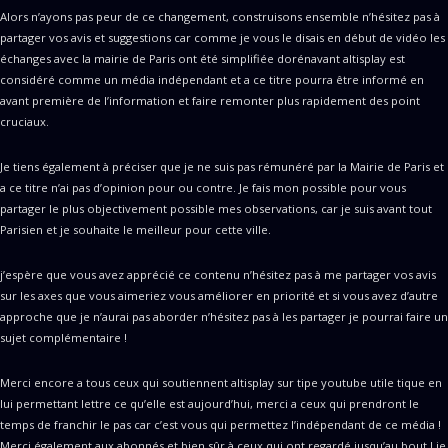
Alors n’ayons pas peur de ce changement, construisons ensemble n’hésitez pas à
partager vos avis et suggestions car comme je vous le disais en début de vidéo les
échanges avec la mairie de Paris ont été simplifiée dorénavant altisplay est
considéré comme un média indépendant et a ce titre pourra être informé en
avant première de l’information et faire remonter plus rapidement des point
cruciaux.
Je tiens également à préciser que je ne suis pas rémunéré par la Mairie de Paris et
a ce titre n’ai pas d’opinion pour ou contre. Je fais mon possible pour vous
partager le plus objectivement possible mes observations, car je suis avant tout
Parisien et je souhaite le meilleur pour cette ville.
j’espère que vous avez apprécié ce contenu n’hésitez pas à me partager vos avis
sur les axes que vous aimeriez vous améliorer en priorité et si vous avez d’autre
approche que je n’aurai pas aborder n’hésitez pas à les partager je pourrai faire un
sujet complémentaire !
Merci encore a tous ceux qui soutiennent altisplay sur tipe youtube utile tique en
lui permettant lettre ce qu’elle est aujourd’hui, merci a ceux qui prendront le
temps de franchir le pas car c’est vous qui permettez l’indépendant de ce média !
Merci également aux abonnés et bien sûr à ceux qui ont regardé jusqu’au bout ! je