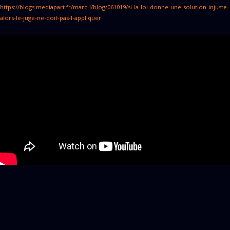
https://blogs.mediapart.fr/marc-l/blog/061019/si-la-loi-donne-une-solution-injuste-
alors-le-juge-ne-doit-pas-l-appliquer