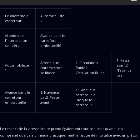
Le dilemme du
Automobiliste
carrefour
2
Attend que
Avance dans le
l’intersection
carrefour
se libère
embouteillé
1: Passe
Attend que
1: Circulation
Automobiliste
avant2:
l’intersection
fluide2:
1
N’avance
se libère
Circulation fluide
pas
1: Bloque le
Avance dans le
1: N’avance
carrefour2:
carrefour
pas2: Passe
Bloqué le
embouteillé
avant
carrefour
Le respect de la vitesse limite prend également tout son sens quand l’on
comprend que cela diminue drastiquement le risque de mortalité avec un piéton