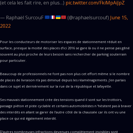
(et cela les fait rire, en plus…)
pic.twitter.com/FkiMpAiJpZ
— Raphaël SurcouF
(@raphaelsurcouf)
June 15,
2022
Pour les conducteurs de motoriser les espaces de stationnement réduit en
surface, presque la moitié des places d’ici 2016 se gare là ou il ne pense pas gêné
souvent au plus proche de leurs besoin sans rechercher de parking souterrain
pour particulier.
Beaucoup de professionnels ne font pas non plus cet effort même si le nombre
de places de livraison n’a pas diminué depuis les réaménagements. j’en parlais
dans ce sujet et dernièrement sur la rue de la république et lafayette.
Ses mauvais stationnement crée des tensions quand il sont sur les trottoirs,
passage piéton et piste cyclable et certains automobilistes n ‘hésitent pas à braver
des interdits en allant se garer de l’autre côté de la chaussée car ils ont vu une
place ce qui est également interdit.
D’autres nombreuses infractions devenues complètement invisibles sont