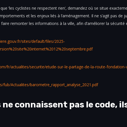
e que ‘les cyclistes ne respectent rien’, demandez où se situe exactem
portements et les enjeux liés à l’aménagement. Il ne s’agit pas de j
faire remonter les informations à la ville, afin d’améliorer la sécurité e
ere.gouv.fr/sites/default/files/2025-
sion%20site%20internet%2012%20septembre.pdf
om/fr/actualites/securite/etude-sur-le-partage-de-la-route-fondation-
iles/fub/Actualites/barometre_rapport_analyse_2021.pdf
 ne connaissent pas le code, ils