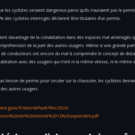
e les cyclistes seraient dangereux parce qu’ils n’auraient pas le permi
 % des cyclistes interrogés déclarent être titulaires d’un permis.
vient davantage de la cohabitation dans des espaces mal aménagés 
ompréhension de la part des autres usagers. Même si une grande parti
 de conducteurs ont encore du mal à comprendre le concept de distan
abitation avec des usagers qui n’ont ni la même vitesse, ni le même 
s besoin de permis pour circuler sur la chaussée, les cyclistes devra
e des autres usagers.
ere.gouv.fr/sites/default/files/2024-
sion%20site%20internet%2012%20septembre.pdf