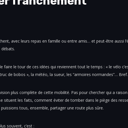
ler franchement
hent, avec leurs repas en famille ou entre amis… et peut-être aussi l’é
s débats.
 faire le tour de ces idées qui reviennent tout le temps : « le vélo c’e
n truc de bobos », la météo, la sueur, les “armoires normandes”… Bref.
 vision plus complète de cette mobilité. Pas pour chercher qui a raison o
 se situent les faits, comment éviter de tomber dans le piège des res
 puissions tous, ensemble, partager une route plus sûre.
lus souvent, c’est :