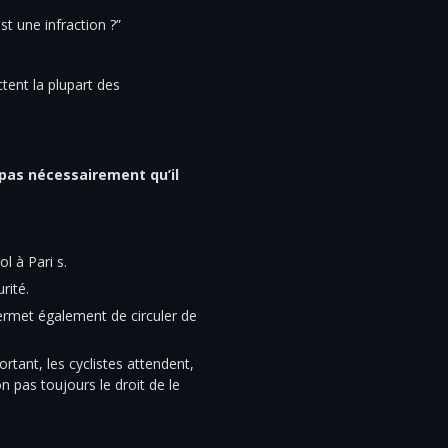
 une infraction ?”
ctent la plupart des
 pas nécessairement qu’il
l à Pari s.
rité.
permet également de circuler de
rtant, les cyclistes attendent,
on pas toujours le droit de le