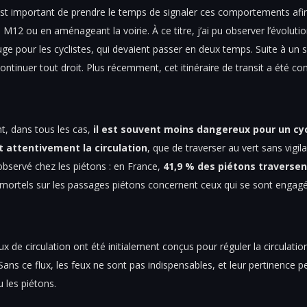
l est important de prendre le temps de signaler ces comportements afi
M12 ou en aménageant la voirie. À ce titre, j’ai pu observer l’évolution
ouge pour les cyclistes, qui devaient passer en deux temps. Suite à u
ntinuer tout droit. Plus récemment, cet itinéraire de transit a été c
t, dans tous les cas,
il est souvent moins dangereux pour un cyc
t attentivement la circulation
, que de traverser au vert sans vigila
servé chez les piétons : en France,
41,9 % des piétons traversen
 mortels sur les passages piétons concernent ceux qui se sont engag
eux de circulation ont été initialement conçus pour réguler la circulati
Sans ce flux, les feux ne sont pas indispensables, et leur pertinence 
 les piétons.