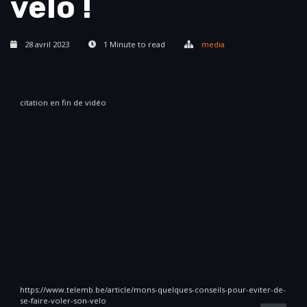
vélo !
28 avril 2023
1 Minute to read
media
citation en fin de vidéo
https://www.telemb.be/article/mons-quelques-conseils-pour-eviter-de-
se-faire-voler-son-velo