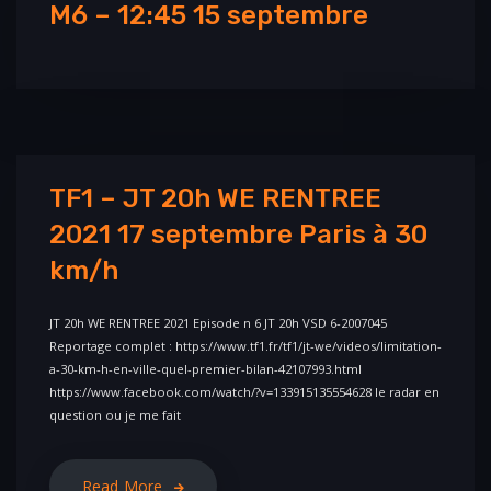
M6 – 12:45 15 septembre
TF1 – JT 20h WE RENTREE
2021 17 septembre Paris à 30
km/h
JT 20h WE RENTREE 2021 Episode n 6 JT 20h VSD 6-2007045
Reportage complet : https://www.tf1.fr/tf1/jt-we/videos/limitation-
a-30-km-h-en-ville-quel-premier-bilan-42107993.html
https://www.facebook.com/watch/?v=133915135554628 le radar en
question ou je me fait
Read More