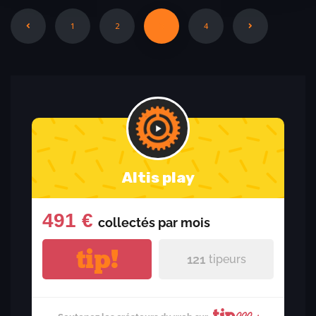
1
2
3
4
Altis play
491 €
collectés par
mois
tip!
121
tipeurs