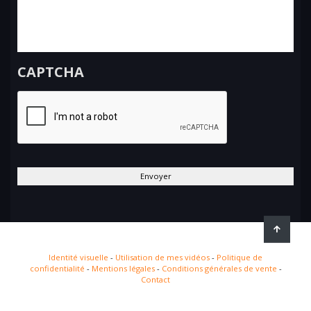
CAPTCHA
Identité visuelle
-
Utilisation de mes vidéos
-
Politique de
confidentialité
-
Mentions légales
-
Conditions générales de vente
-
Contact