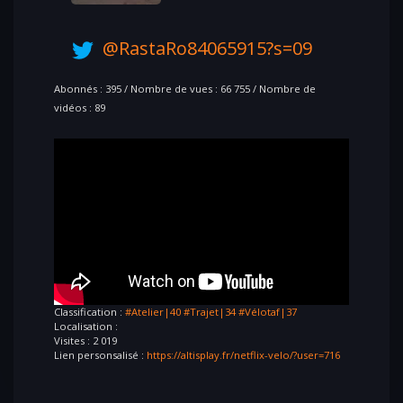
@RastaRo84065915?s=09
Abonnés : 395 / Nombre de vues : 66 755 / Nombre de
vidéos : 89
Classification :
#Atelier|40
#Trajet|34
#Vélotaf|37
Localisation :
Visites : 2 019
Lien personsalisé :
https://altisplay.fr/netflix-velo/?user=716