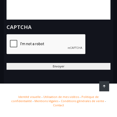
CAPTCHA
Identité visuelle
-
Utilisation de mes vidéos
-
Politique de
confidentialité
-
Mentions légales
-
Conditions générales de vente
-
Contact