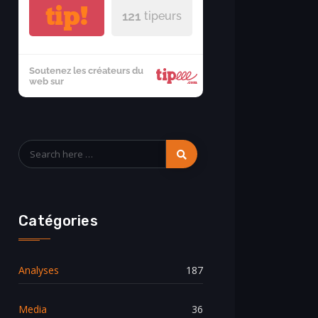
tip!
121
tipeurs
Soutenez les créateurs du
web sur
Catégories
Analyses
187
Media
36