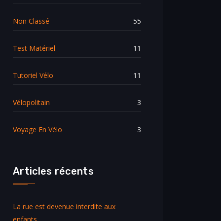
Non Classé
55
Test Matériel
11
Tutoriel Vélo
11
Vélopolitain
3
Voyage En Vélo
3
Articles récents
La rue est devenue interdite aux
enfants