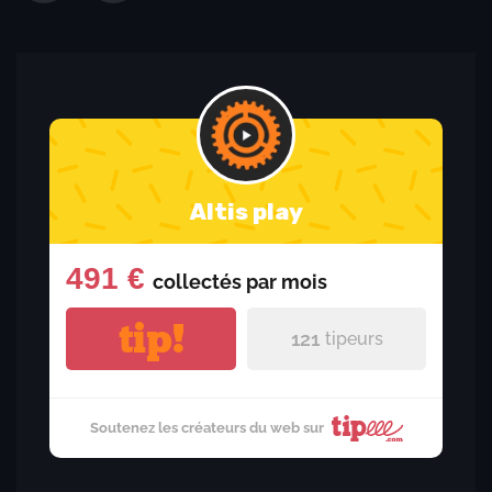
Altis play
491 €
collectés par
mois
tip!
121
tipeurs
Soutenez les créateurs du web sur