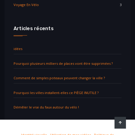
Voyage En Vélo
3
Articles récents
idées
Pourquoi plusieurs milliers de places vont être supprimées ?
Comment de simples poteaux peuvent changer la ville ?
Pourquoi les villes installent-elles ce PIÈGE INUTILE ?
Démêler le vrai du faux autour du vélo !
Identité visuelle
-
Utilisation de mes vidéos
-
Politique de