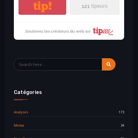
tip!
121
tipeurs
Soutenez les créateurs du web sur
Catégories
Analyses
173
Media
34