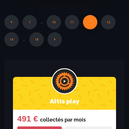
1
…
10
11
12
13
14
…
18
Altis play
491 €
collectés par
mois