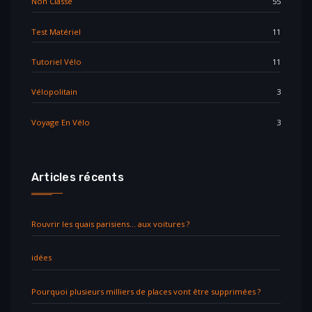
Non Classé
55
Test Matériel
11
Tutoriel Vélo
11
Vélopolitain
3
Voyage En Vélo
3
Articles récents
Rouvrir les quais parisiens… aux voitures ?
idées
Pourquoi plusieurs milliers de places vont être supprimées ?